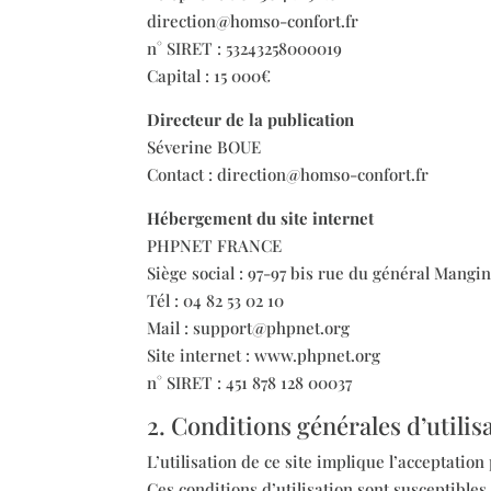
direction@homso-confort.fr
n° SIRET : 53243258000019
Capital : 15 000€
Directeur de la publication
Séverine BOUE
Contact : direction@homso-confort.fr
Hébergement du site internet
PHPNET FRANCE
Siège social : 97-97 bis rue du général Man
Tél : 04 82 53 02 10
Mail : support@phpnet.org
Site internet : www.phpnet.org
n° SIRET : 451 878 128 00037
2. Conditions générales d’utilis
L’utilisation de ce site implique l’acceptation
Ces conditions d’utilisation sont susceptibles