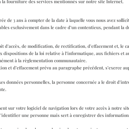
 la fourniture des services mentionnés sur notre site Internet.
 de 3 ans à compter de la date à laquelle vous nous avez sollicit
ables exclusivement dans le cadre d’un contentieux, pendant la du
d’accès, de modification, de rectification, d’effacement et, le c
ispositions de la loi relative à l’informatique, aux fichiers et a
ormément à la règlementation communautaire.
cation et d’effacement prévu au paragraphe précédent, s’exerce aup
de ses données personnelles, la personne concernée a le droit d’in
nte.
t sur votre logiciel de navigation lors de votre accès à notre sit
identifier une personne mais sert à enregistrer des informations r