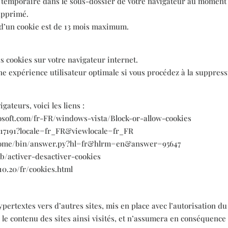
 temporaire dans le sous-dossier de votre navigateur au moment o
supprimé.
 d’un cookie est de 13 mois maximum.
s cookies sur votre navigateur internet.
 expérience utilisateur optimale si vous procédez à la suppress
gateurs, voici les liens :
rosoft.com/fr-FR/windows-vista/Block-or-allow-cookies
ph17191?locale=fr_FR&viewlocale=fr_FR
chrome/bin/answer.py?hl=fr&hlrm=en&answer=95647
/kb/activer-desactiver-cookies
0.20/fr/cookies.html
pertextes vers d’autres sites, mis en place avec l’autorisation du
er le contenu des sites ainsi visités, et n’assumera en conséquence